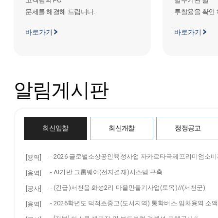
고객님의 PC
발주기관 별
문제를 해결해 드립니다.
투찰율을 확인 
바로가기
바로가기
알림게시판
최신입찰
최신개찰
정정공고
-
2026 글로벌소상공인육성사업 자카르타국제프리미엄소비재
[용역]
-
AI기반 그룹웨어(전자결재)시스템 구축
[용역]
-
(긴급)서천읍 화성2리 마을만들기사업(토목)//(서천군)
[공사]
-
2026학년도 덕적초중고(도서지역) 통학버스 임차용역 소
[용역]