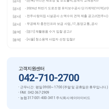
-
[전북] 아스콘 재포장 및 보도블럭,경계석 교체공사//
[공사]
-
2026년 하반기 도로조명 유지보수공사 단가계약(1지역)//(
[공사]
-
전주사랑의집 시설공사 소액수의 견적 제출 공고//(전주시)
[공사]
-
무공해차 충전인프라 보급 사업_17_동양교통_공사
[공사]
-
[경기] 재활용품 수거 입찰 공고//
[용역]
-
[서울] 청소용역 사업자 선정 입찰//
[용역]
고객지원센터
042-710-2700
근무시간 : 평일 09:00~ 17:00 (주말 및 공휴일은 휴무입니다.)
FAX : 042-367-2909
농협 317-001-400-3411 주식회사 에이아이비드